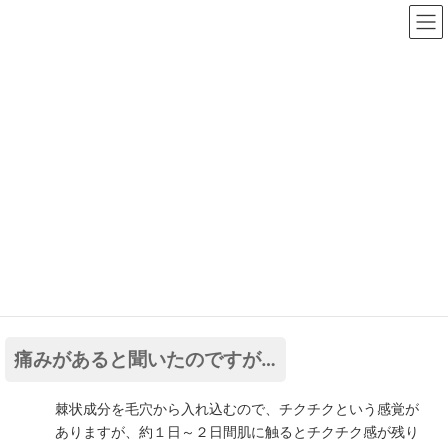
コ
ナ
ン
ビ
テ
ゲ
ン
ー
ツ
シ
FAQs
へ
ョ
ス
ン
キ
に
ッ
移
トップページ
FAQs
フェイシャルエステについて
プ
動
痛みがあると聞いたのですが…
痛みがあると聞いたのですが…
最
2021年9月9日
2021年9月13日
meshie
終
更
新
日
痛みがあると聞いたのですが…
時
:
棘状成分を毛穴から入れ込むので、チクチクという感覚が
ありますが、約１日～２日間肌に触るとチクチク感が残り