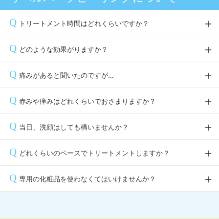
トリートメント時間はどれくらいですか？
約60分です。
どのような効果がりますか？
しみ、シワ、たるみ、クマ、毛穴の開き、乾燥、角質によるご
痛みがあると聞いたのですが…
わつき、オイリー肌、ニキビ、ニキビによる炎症、ニキビ跡な
ど、あらゆる肌トラブルを改善へ導きます。
棘状の成分を毛穴から入れ込むので、チクチクとした感覚があ
赤みや痒みはどれくらいでおさまりますか？
ります。個人差はありますが、約1〜2日間肌に触るとチクチク
感が残ります。
赤みや痒みは好転反応の一環ですので、個人差はありますが、
当日、洗顔はしても構いませんか？
トリートメント直後や翌日に出る方もいます。一時的なもの
で、1〜2日間で治ります。
入浴、洗顔は翌日の朝から可能です。当日は首から下のシャワ
どれくらいのペースでトリートメントしますか？
ーは可能です。
最短で2週間に1回可能ですが、1〜2ヶ月に1回程度でも十分に
専用の化粧品を使わなくてはいけませんか？
効果は得られます。
推奨品はありますが、規定はありません。