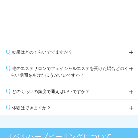
フェイシャルエステはどのようなコースがありますか
毛穴大洗浄エステ、保湿エステ、小顔エステ、アンチエイジン
フェイシャルコースはどの位の時間がかかりますか？
グエステの4コースございます
当店のフェイシャルコースは「毛穴大洗浄エステ」「保湿エス
肌が敏感なのですが大丈夫ですか？
テ」「小顔エステ」「アンチエイジングエステ」は約90分コ
ースでしっかりお肌にアプローチしていきます。その他のキャ
カウンセリングをさせて頂き、お肌に合ったコースをご提案さ
効果はどのくらいででますか？
ンペーンや限定コースもございますが内容によってお時間は異
せて頂きます。ご不安な場合は【フェイシャルエステ無料カウ
なります。当店のフェイシャルエステを受けられるのが初めて
ンセリング】で、ご相談だけでも受け付けております。
当店のフェイシャルエステは1度でも効果を実感して頂けるよ
他のエステサロンでフェイシャルエステを受けた場合どのく
のお客様には30分程カウンセリングをさせて頂いておりま
う、マシンやパックをお悩みに合わせて使用おております。お
らい期間をあけたほうがいいですか？
す。
悩みや肌状態によっては回数がかかる場合がございますが、続
けることによって、より効果を実感して頂くことができます。
受けられたコースにより異なります。一度ご相談ください。
どのくらいの頻度で通えばいいですか？
お悩みや肌状態によって異なってきます。ご希望にあわせたプ
体験はできますか？
ランをご提案させて頂きますので、お気軽にご相談ください。
すべてのコースにお試し価格がございます。初めての方はお得
に受けて頂くことができます。是非お肌で効果を実感くださ
リベルハーブピーリングについて
い。